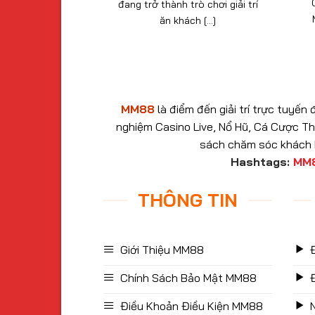
 hiện nay được
đang trở thành trò chơi giải trí
ch trong lĩnh vực
ăn khách [...]
ine. [...]
MM88
là điểm đến giải trí trực tuyến
nghiệm Casino Live, Nổ Hũ, Cá Cược Thể
sách chăm sóc khách h
Hashtags:
MM8
THÔNG TIN
Giới Thiệu MM88
Chính Sách Bảo Mật MM88
Điều Khoản Điều Kiện MM88