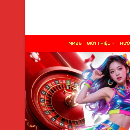
Skip
to
content
MM88
GIỚI THIỆU
HƯỚ