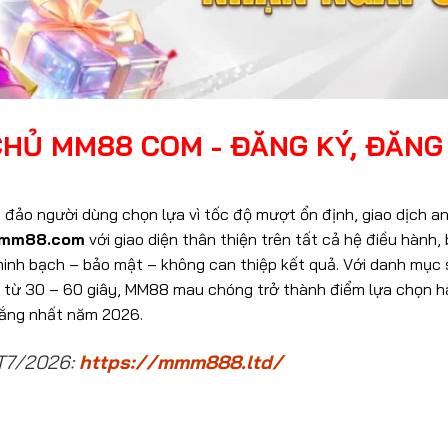
CHỦ MM88 COM - ĐĂNG KÝ, ĐĂNG
g đảo người dùng chọn lựa vì tốc độ mượt ổn định, giao dịch 
mm88.com
với giao diện thân thiện trên tất cả hệ điều hàn
minh bạch – bảo mật – không can thiệp kết quả. Với danh mục
c từ 30 – 60 giây, MM88 mau chóng trở thành điểm lựa chọn h
thắng nhất năm 2026.
 T7/2026:
https://mmm888.ltd/