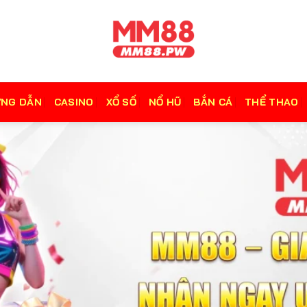
NG DẪN
CASINO
XỔ SỐ
NỔ HŨ
BẮN CÁ
THỂ THAO