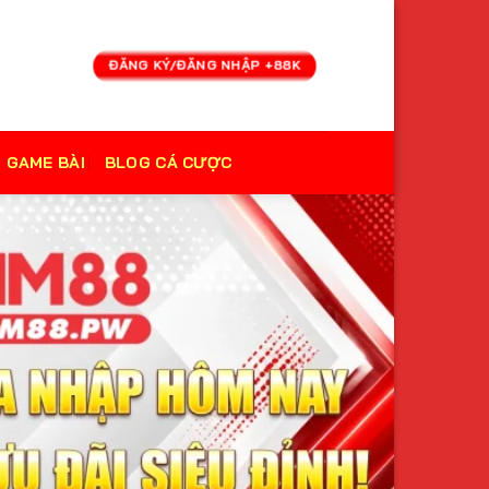
ĐĂNG KÝ/ĐĂNG NHẬP +88K
GAME BÀI
BLOG CÁ CƯỢC