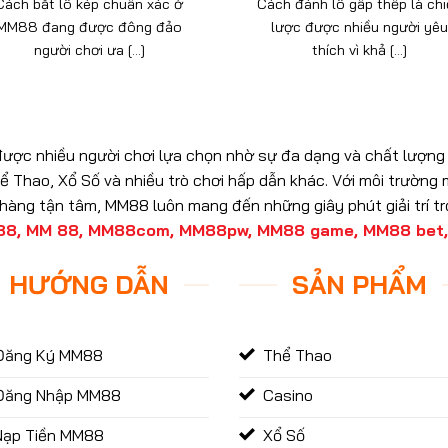
Cách bắt lô kép chuẩn xác ở
Cách đánh lô gấp thếp là chi
MM88 đang được đông đảo
lược được nhiều người yêu
người chơi ưa [...]
thích vì khả [...]
 được nhiều người chơi lựa chọn nhờ sự đa dạng và chất lượng d
 Thao, Xổ Số và nhiều trò chơi hấp dẫn khác. Với môi trường 
àng tận tâm, MM88 luôn mang đến những giây phút giải trí trọ
8, MM 88, MM88com, MM88pw, MM88 game, MM88 bet, 
HƯỚNG DẪN
SẢN PHẨM
Đăng Ký MM88
Thể Thao
Đăng Nhập MM88
Casino
Nạp Tiền MM88
Xổ Số