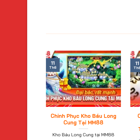
11
11
Th6
Th
ơi Slot Game
Chinh Phục Kho Báu Long
Cách Chơi
Cung Tại MM88
 Dễ Thắng
Kho Báu Long Cung tại MM88