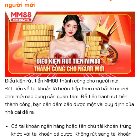
người mới
Điều kiện rút tiền MM88 thành công cho người mới
Rút tiền về tài khoản là bước tiếp theo mà bất kì người
chơi mới nào cũng cần quan tâm. Để tiến hành rút tiền
thành công, bạn cần đảm bảo được một vài quy định của
nhà cái đề ra.
Có tài khoản ngân hàng hoặc tên chủ tài khoản trùng
khớp với tài khoản cá cược. Không rút sang tài khoản