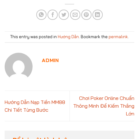
This entry was posted in
Hướng Dẫn
. Bookmark the
permalink
.
ADMIN
Chơi Poker Online Chuẩn
Hướng Dẫn Nạp Tiền MM88
Thông Minh Để Kiếm Thắng
Chi Tiết Từng Bước
Lớn