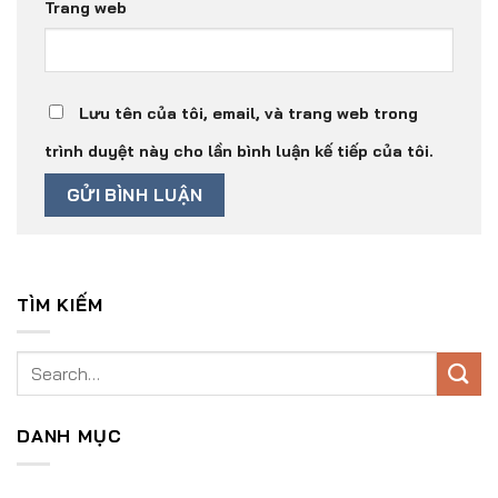
Trang web
Lưu tên của tôi, email, và trang web trong
trình duyệt này cho lần bình luận kế tiếp của tôi.
TÌM KIẾM
DANH MỤC