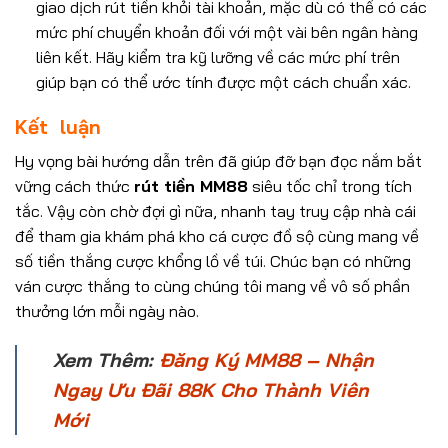
giao dịch rút tiền khỏi tài khoản, mặc dù có thể có các
mức phí chuyển khoản đối với một vài bên ngân hàng
liên kết. Hãy kiểm tra kỹ lưỡng về các mức phí trên
giúp bạn có thể ước tính được một cách chuẩn xác.
Kết luận
Hy vọng bài hướng dẫn trên đã giúp đỡ bạn đọc nắm bắt
vững cách thức
rút tiền MM88
siêu tốc chỉ trong tích
tắc. Vậy còn chờ đợi gì nữa, nhanh tay truy cập nhà cái
để tham gia khám phá kho cá cược đồ sộ cùng mang về
số tiền thắng cược khổng lồ về túi. Chúc bạn có những
ván cược thắng to cùng chúng tôi mang về vô số phần
thưởng lớn mỗi ngày nào.
Xem Thêm:
Đăng Ký MM88 – Nhận
Ngay Ưu Đãi 88K Cho Thành Viên
Mới