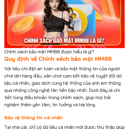
Chính sách bảo mật MM88 được hiểu là gì?
Quy định về Chính sách bảo mật MM88
Với tiêu chí đặt an toàn và bảo mật thông tin của người
chơi lên hàng đầu, sân chơi cam kết bảo vệ tuyệt đối dữ
liệu cá nhân, giao dịch cùng hệ thống của anh em thông
qua những công nghệ tân tiến bậc nhất. Dưới đây là chi
tiết từng điều khoản trong chính sách, giúp mọi trải
nghiệm thêm yên tâm, tin tưởng và hài lòng.
Bảo vệ thông tin cá nhân
Tại nhà cái, chỉ có dữ liệu cá nhân mới được thu thập giúp