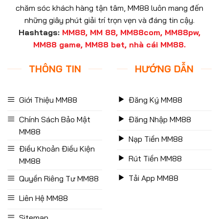
chăm sóc khách hàng tận tâm, MM88 luôn mang đến
những giây phút giải trí trọn vẹn và đáng tin cậy.
Hashtags:
MM88, MM 88, MM88com, MM88pw,
MM88 game, MM88 bet, nhà cái MM88.
THÔNG TIN
HƯỚNG DẪN
Giới Thiệu MM88
Đăng Ký MM88
Chính Sách Bảo Mật
Đăng Nhập MM88
MM88
Nạp Tiền MM88
Điều Khoản Điều Kiện
Rút Tiền MM88
MM88
Tải App MM88
Quyền Riêng Tư MM88
Liên Hệ MM88
Sitemap