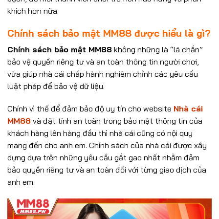
khích hơn nữa.
Chính sách bảo mật MM88 được hiểu là gì?
Chính sách bảo mật MM88
không những là “lá chắn”
bảo vệ quyền riêng tư và an toàn thông tin người chơi,
vừa giúp nhà cái chấp hành nghiêm chỉnh các yêu cầu
luật pháp để bảo vệ dữ liệu.
Chính vì thế để đảm bảo độ uy tín cho website
Nhà cái
MM88
và đặt tính an toàn trong bảo mật thông tin của
khách hàng lên hàng đầu thì nhà cái cũng có nội quy
mang đến cho anh em. Chính sách của nhà cái được xây
dựng dựa trên những yêu cầu gắt gao nhất nhằm đảm
bảo quyền riêng tư và an toàn đối với từng giao dịch của
anh em.