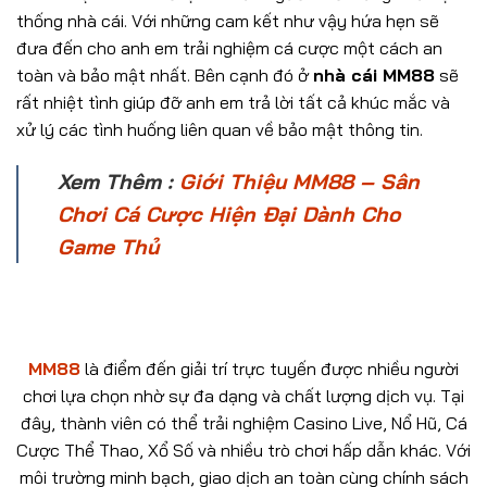
thống nhà cái. Với những cam kết như vậy hứa hẹn sẽ
đưa đến cho anh em trải nghiệm cá cược một cách an
toàn và bảo mật nhất. Bên cạnh đó ở
nhà cái MM88
sẽ
rất nhiệt tình giúp đỡ anh em trả lời tất cả khúc mắc và
xử lý các tình huống liên quan về bảo mật thông tin.
Xem Thêm :
Giới Thiệu MM88 – Sân
Chơi Cá Cược Hiện Đại Dành Cho
Game Thủ
MM88
là điểm đến giải trí trực tuyến được nhiều người
chơi lựa chọn nhờ sự đa dạng và chất lượng dịch vụ. Tại
đây, thành viên có thể trải nghiệm Casino Live, Nổ Hũ, Cá
Cược Thể Thao, Xổ Số và nhiều trò chơi hấp dẫn khác. Với
môi trường minh bạch, giao dịch an toàn cùng chính sách