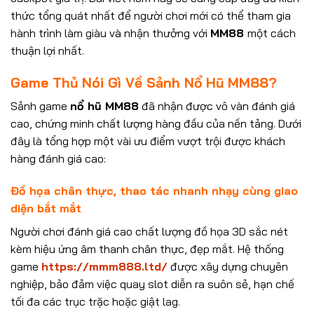
thức tổng quát nhất để người chơi mới có thể tham gia
hành trình làm giàu và nhận thưởng với
MM88
một cách
thuận lợi nhất.
Game Thủ Nói Gì Về Sảnh Nổ Hũ MM88?
Sảnh game
nổ hũ MM88
đã nhận được vô vàn đánh giá
cao, chứng minh chất lượng hàng đầu của nền tảng. Dưới
đây là tổng hợp một vài ưu điểm vượt trội được khách
hàng đánh giá cao:
Đồ họa chân thực, thao tác nhanh nhạy cùng giao
diện bắt mắt
Người chơi đánh giá cao chất lượng đồ họa 3D sắc nét
kèm hiệu ứng âm thanh chân thực, đẹp mắt. Hệ thống
game
https://mmm888.ltd/
được xây dựng chuyên
nghiệp, bảo đảm việc quay slot diễn ra suôn sẻ, hạn chế
tối đa các trục trặc hoặc giật lag.