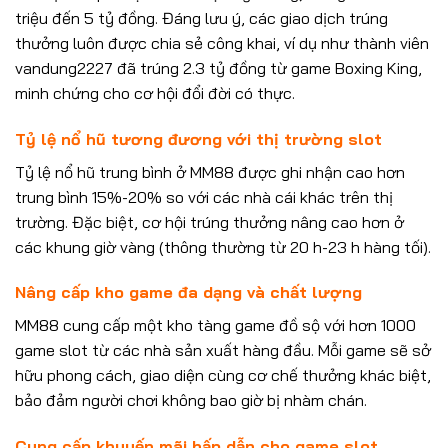
triệu đến 5 tỷ đồng. Đáng lưu ý, các giao dịch trúng
thưởng luôn được chia sẻ công khai, ví dụ như thành viên
vandung2227 đã trúng 2.3 tỷ đồng từ game Boxing King,
minh chứng cho cơ hội đổi đời có thực.
Tỷ lệ nổ hũ tương đương với thị trường slot
Tỷ lệ nổ hũ trung bình ở MM88 được ghi nhận cao hơn
trung bình 15%-20% so với các nhà cái khác trên thị
trường. Đặc biệt, cơ hội trúng thưởng nâng cao hơn ở
các khung giờ vàng (thông thường từ 20 h-23 h hàng tối).
Nâng cấp kho game đa dạng và chất lượng
MM88 cung cấp một kho tàng game đồ sộ với hơn 1000
game slot từ các nhà sản xuất hàng đầu. Mỗi game sẽ sở
hữu phong cách, giao diện cùng cơ chế thưởng khác biệt,
bảo đảm người chơi không bao giờ bị nhàm chán.
Cung cấp khuyến mãi hấp dẫn cho game slot