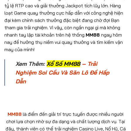
tỷ lệ RTP cao và giải thưởng Jackpot tích lũy lớn. Hàng
loạt Game quay thưởng cực hấp dẫn với công nghệ hiện
đại kèm chính sách thưởng đặc biệt đang chờ đợi Bạn
tham gia trải nghiệm. Vì vậy, còn ngần ngại gì mà không
nhanh tay lập tài khoản trên hệ thống
MM88
ngay hôm
nay để hưởng thụ niềm vui quay thưởng và tìm kiếm vận
may của mình!
Xem Thêm:
Xổ Số MM88
– Trải
Nghiệm Soi Cầu Và Săn Lô Đề Hấp
Dẫn
MM88
là điểm đến giải trí trực tuyến được nhiều người
chơi lựa chọn nhờ sự đa dạng và chất lượng dịch vụ. Tại
đây, thành viên có thể trải nghiệm Casino Live, Nổ Hũ, Cá