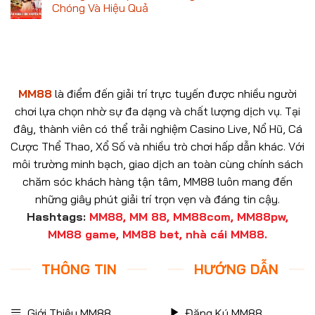
Chóng Và Hiệu Quả
MM88
là điểm đến giải trí trực tuyến được nhiều người
chơi lựa chọn nhờ sự đa dạng và chất lượng dịch vụ. Tại
đây, thành viên có thể trải nghiệm Casino Live, Nổ Hũ, Cá
Cược Thể Thao, Xổ Số và nhiều trò chơi hấp dẫn khác. Với
môi trường minh bạch, giao dịch an toàn cùng chính sách
chăm sóc khách hàng tận tâm, MM88 luôn mang đến
những giây phút giải trí trọn vẹn và đáng tin cậy.
Hashtags:
MM88, MM 88, MM88com, MM88pw,
MM88 game, MM88 bet, nhà cái MM88.
THÔNG TIN
HƯỚNG DẪN
Giới Thiệu MM88
Đăng Ký MM88