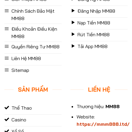
Chính Sách Bảo Mật
Đăng Nhập MM88
MM88
Nạp Tiền MM88
Điều Khoản Điều Kiện
Rút Tiền MM88
MM88
Tải App MM88
Quyền Riêng Tư MM88
Liên Hệ MM88
Sitemap
SẢN PHẨM
LIỀN HỆ
Thương hiệu:
MM88
Thể Thao
Website:
Casino
https://mmm888.ltd/
Xổ Số