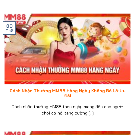
30
Th5
Cách Nhận Thưởng MM88 Hàng Ngày Không Bỏ Lỡ Ưu
Đãi
Cách nhận thưởng MM88 theo ngày mang đến cho người
chơi cơ hội tăng cường [...]