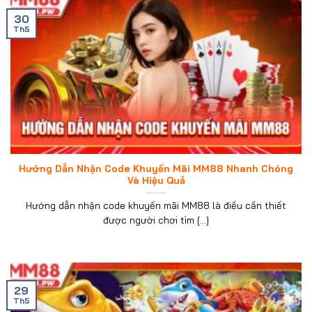
30
Th5
Hướng Dẫn Nhận Code Khuyến Mãi MM88 Nhanh Chóng
Và Hiệu Quả
Hướng dẫn nhận code khuyến mãi MM88 là điều cần thiết
được người chơi tìm [...]
29
Th5