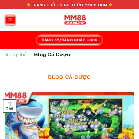
Skip
TRANG CHỦ CHÍNH THỨC MM88.COM
to
content
ĐĂNG KÝ/ĐĂNG NHẬP +88K
Trang chủ
-
Blog Cá Cược
BLOG CÁ CƯỢC
11
Th6