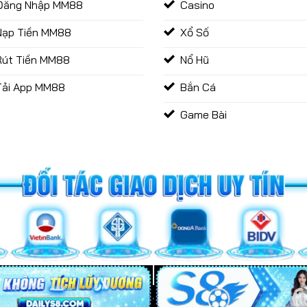
Đăng Nhập MM88
Casino
Nạp Tiền MM88
Xổ Số
Rút Tiền MM88
Nổ Hũ
Tải App MM88
Bắn Cá
Game Bài
ht 2026 ©
MM88 - Địa Chỉ Giải Trí Chính Thức MM88.COM Đăng