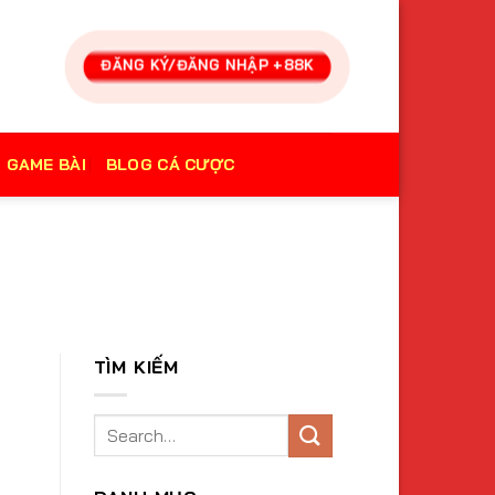
ĐĂNG KÝ/ĐĂNG NHẬP +88K
GAME BÀI
BLOG CÁ CƯỢC
TÌM KIẾM