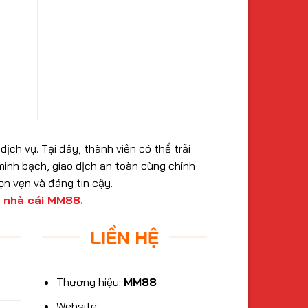
ịch vụ. Tại đây, thành viên có thể trải
minh bạch, giao dịch an toàn cùng chính
n vẹn và đáng tin cậy.
nhà cái MM88.
LIỀN HỆ
Thương hiệu:
MM88
Website: