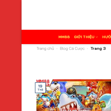
Skip
to
content
MM88
GIỚI THIỆU
HƯỚ
Trang chủ
-
Blog Cá Cược
-
Trang 3
19
Th5