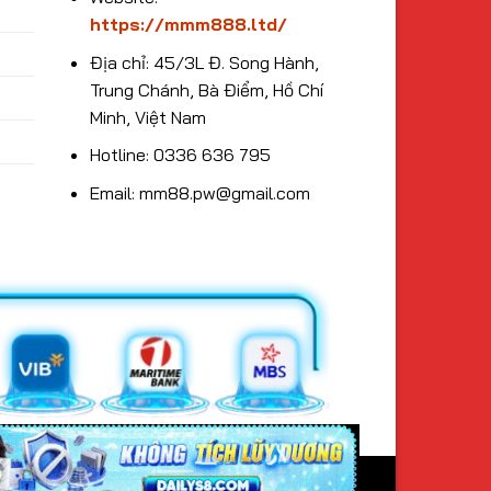
https://mmm888.ltd/
Địa chỉ: 45/3L Đ. Song Hành,
Trung Chánh, Bà Điểm, Hồ Chí
Minh, Việt Nam
Hotline: 0336 636 795
Email:
mm88.pw@gmail.com
 Ký +88k